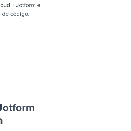
loud + Jotform e
a de código.
Jotform
a