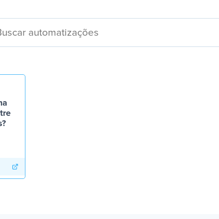
ma
tre
s?