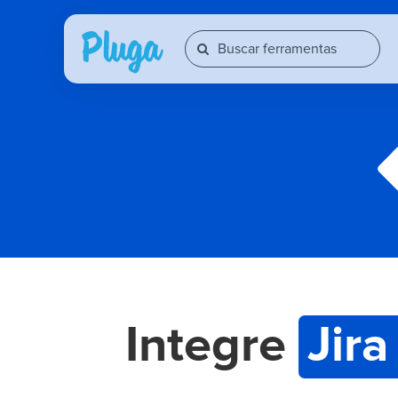
Integre
Jir