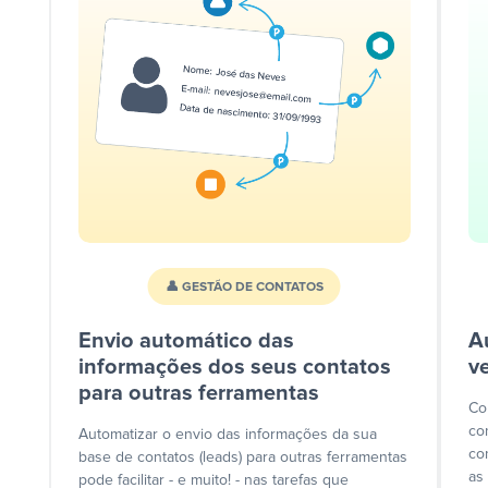
👤 GESTÃO DE CONTATOS
Envio automático das
A
informações dos seus contatos
v
para outras ferramentas
Co
co
Automatizar o envio das informações da sua
co
base de contatos (leads) para outras ferramentas
as
pode facilitar - e muito! - nas tarefas que