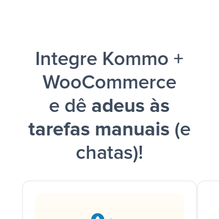
Google Sheets + Slack
e uma
notificação ser enviada por Slack.
Integre Kommo +
WooCommerce
e dê
adeus às
tarefas manuais
(e
chatas)!