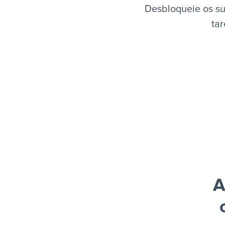
Desbloqueie os s
tar
A