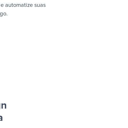
e automatize suas
igo.
gn
a