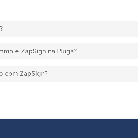
?
ommo e ZapSign na Pluga?
mo com ZapSign?