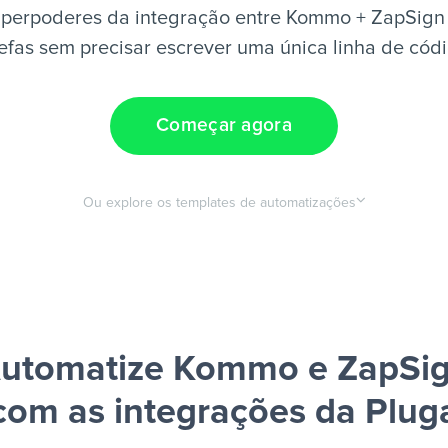
uperpoderes da integração entre Kommo + ZapSign 
efas sem precisar escrever uma única linha de cód
Começar agora
Ou explore os templates de automatizações
utomatize Kommo e ZapSi
com as integrações da Plug