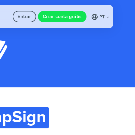
Entrar
Criar conta grátis
PT
apSign