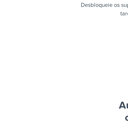
Desbloqueie os sup
tar
A