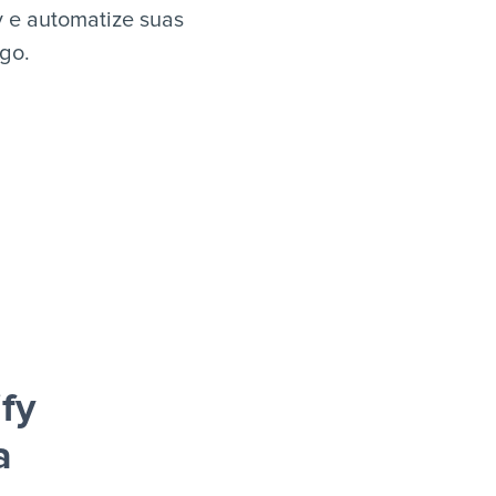
y e automatize suas
igo.
fy
a