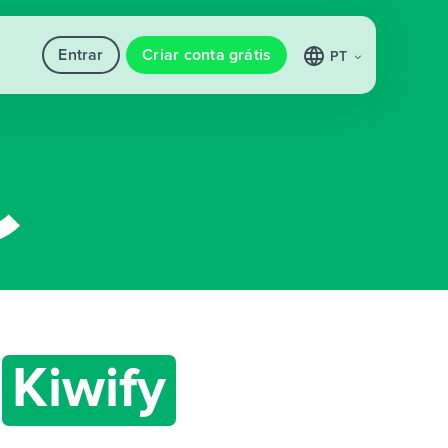
Entrar
Criar conta grátis
PT
m
Kiwify