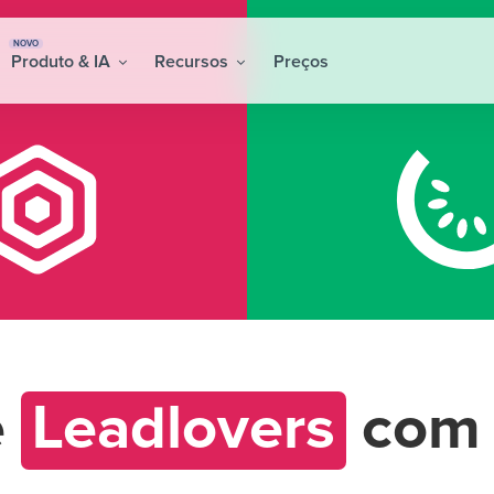
NOVO
Produto & IA
Recursos
Preços
e
Leadlovers
co