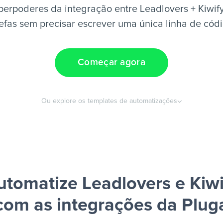
erpoderes da integração entre Leadlovers + Kiwif
efas sem precisar escrever uma única linha de cód
Começar agora
Ou explore os templates de automatizações
utomatize Leadlovers e Kiwi
com as integrações da Plug