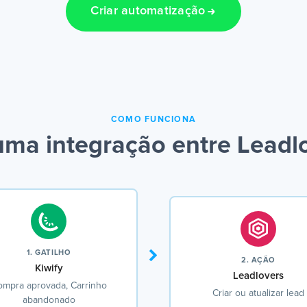
Criar automatização
COMO FUNCIONA
ma integração entre Leadlo
1. GATILHO
2. AÇÃO
Kiwify
Leadlovers
ompra aprovada, Carrinho
Criar ou atualizar lead
abandonado