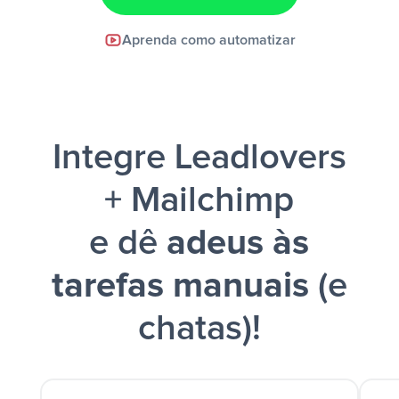
Facebook Lead Ads +
Aprenda como automatizar
Google Sheets + Slack
e uma
notificação ser enviada por Slack.
Integre Leadlovers
+ Mailchimp
e dê
adeus às
tarefas manuais
(e
chatas)!