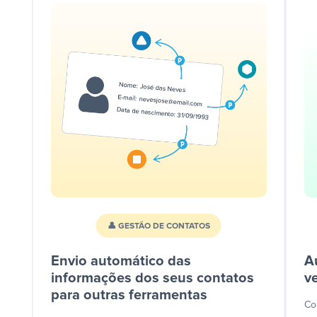
👤 GESTÃO DE CONTATOS
Envio automático das
A
informações dos seus contatos
v
para outras ferramentas
Co