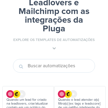
Leadlovers e
Mailchimp
com as
integrações da
Pluga
EXPLORE OS TEMPLATES DE AUTOMATIZAÇÕES
Quando um lead for criado
Quando o lead atender o(s)
na leadlovers, criar/atualizar
filtro(s) [ex: tags e leadscore]
contato em um público do
de um gatilho inteligente do