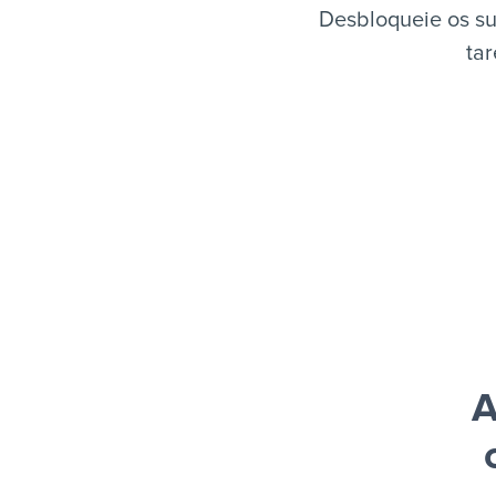
Desbloqueie os su
tar
A