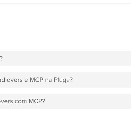
?
eadlovers e MCP na Pluga?
lovers com MCP?