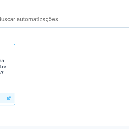
ma
tre
s?