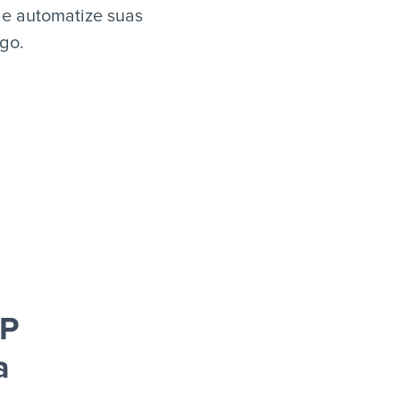
 e automatize suas
igo.
CP
a