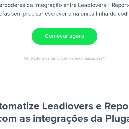
rpoderes da integração entre Leadlovers + Report
efas sem precisar escrever uma única linha de cód
Começar agora
Ou explore os templates de automatizações
tomatize Leadlovers e Repor
com as integrações da Plug