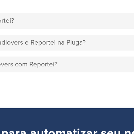
rtei?
adlovers e Reportei na Pluga?
overs com Reportei?
 para automatizar seu n