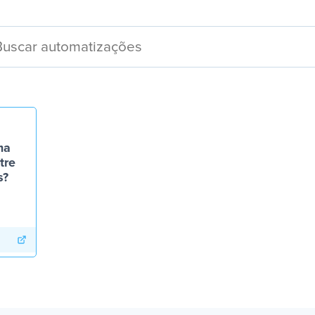
ma
tre
s?