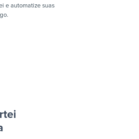
ei e automatize suas
igo.
tei
a