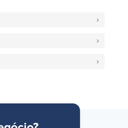
egócio?