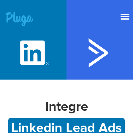
Produto & IA
Ferramentas
Recursos
Preços
Integre
Entrar
Linkedin Lead Ads
Criar conta grátis