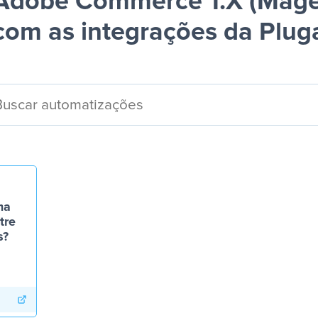
Adobe Commerce 1.X (Mage
com as integrações da Plug
ma
tre
s?