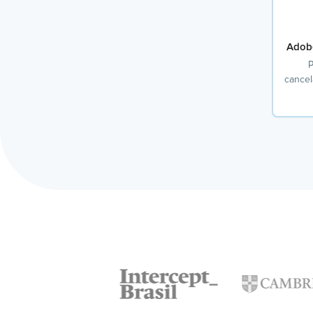
Adob
P
cancel