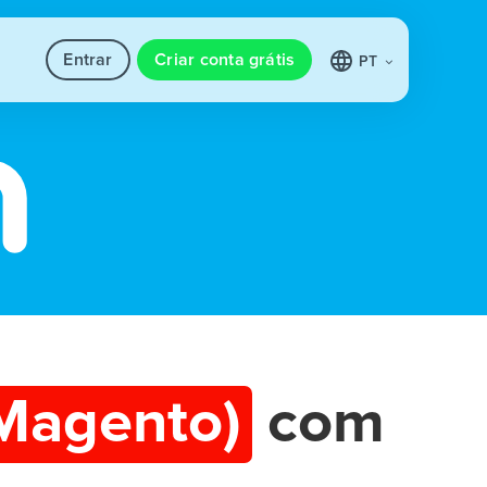
Entrar
Criar conta grátis
PT
Magento)
com