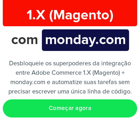
1.X (Magento)
PT
com
monday.com
Desbloqueie os superpoderes da integração
entre Adobe Commerce 1.X (Magento) +
monday.com e automatize suas tarefas sem
precisar escrever uma única linha de código.
Começar agora