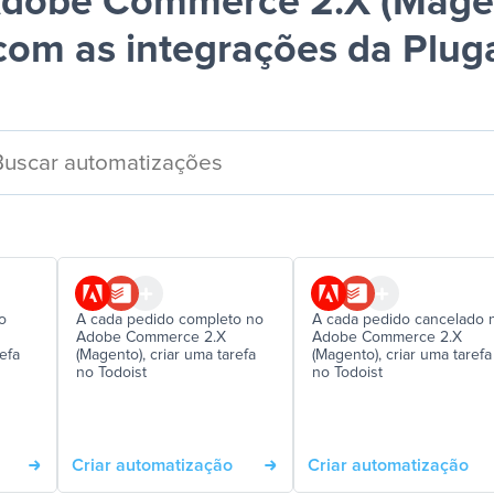
dobe Commerce 2.X (Magen
com as integrações da Plug
o
A cada pedido completo no
A cada pedido cancelado 
Adobe Commerce 2.X
Adobe Commerce 2.X
efa
(Magento), criar uma tarefa
(Magento), criar uma tarefa
no Todoist
no Todoist
Criar automatização
Criar automatização