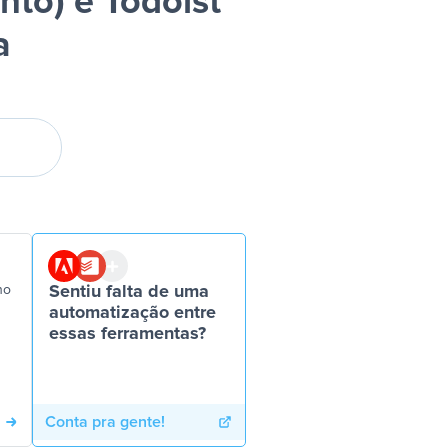
to) e Todoist
a
no
Sentiu falta de uma
automatização entre
essas ferramentas?
Conta pra gente!