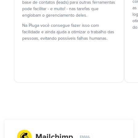
co
base de contatos (leads) para outras ferramentas
as
pode facilitar - e muito! - nas tarefas que
lo
englobam o gerenciamento deles.
ot
Na Pluga você consegue fazer isso com
do
facilidade e ainda ajuda a otimizar o trabalho das
pessoas, evitando possíveis falhas humanas.
Mailchimp
EMAIL