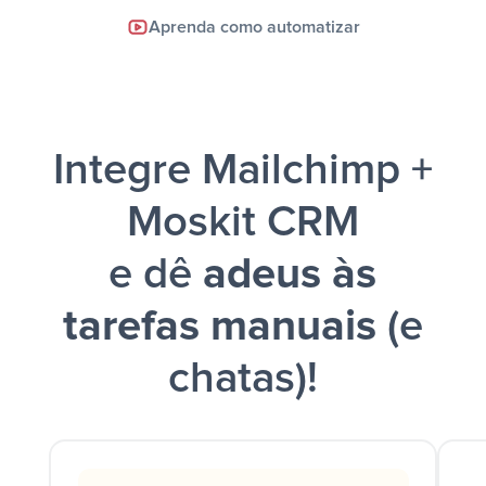
Facebook Lead Ads +
Aprenda como automatizar
Google Sheets + Slack
e uma
notificação ser enviada por Slack.
Integre Mailchimp +
Moskit CRM
e dê
adeus às
tarefas manuais
(e
chatas)!