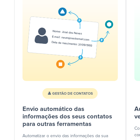
👤 GESTÃO DE CONTATOS
Envio automático das
A
informações dos seus contatos
v
para outras ferramentas
Co
co
Automatizar o envio das informações da sua