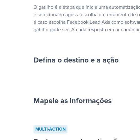
O gatilho é a etapa que inicia uma automatização
é selecionado após a escolha da ferramenta de
é caso escolha Facebook Lead Ads como softwar
gatilho pode ser: A cada resposta em um anúncio
Defina o destino e a ação
Mapeie as informações
cada resposta em um anúncio”
MULTI-ACTION
“Adicionar dados em uma nova l