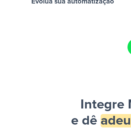
Evolua sua automatização
planilha”
Facebook Lead Ads + Google Sheets + Slack
e um
enviada por Slack.
Integre 
e dê
adeu