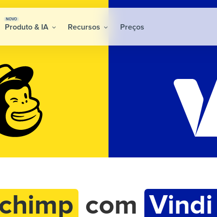
NOVO
Produto & IA
Recursos
Preços
lchimp
com
Vindi