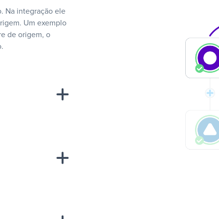
. Na integração ele
 origem. Um exemplo
e de origem, o
.
“A
inha de uma