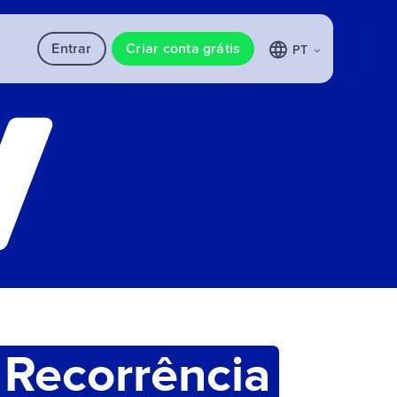
Entrar
Criar conta grátis
PT
 Recorrência