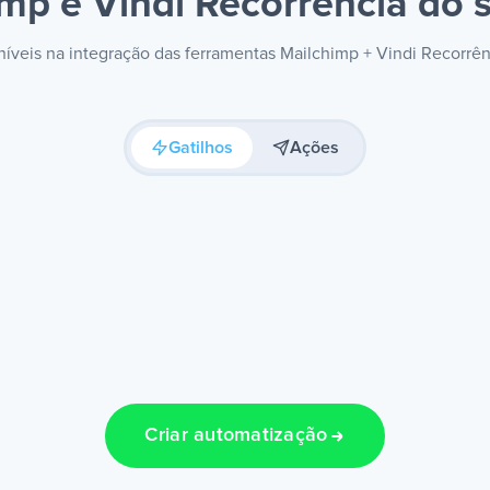
mp e Vindi Recorrência
do s
oníveis na integração das ferramentas Mailchimp + Vindi Recorrê
Gatilhos
Ações
Criar automatização