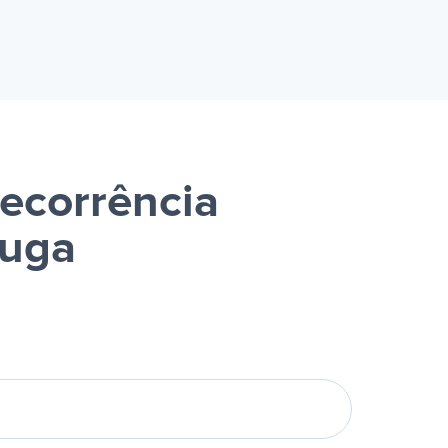
ecorrência
luga