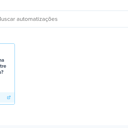
ma
tre
s?