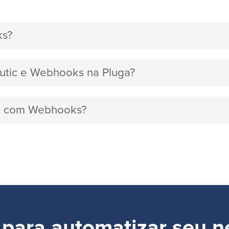
ks?
autic e Webhooks na Pluga?
tic com Webhooks?
 para automatizar seu n