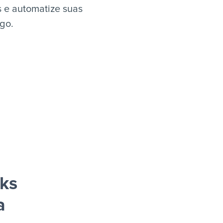
 e automatize suas
igo.
ks
a