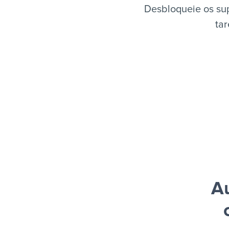
Desbloqueie os su
tar
A