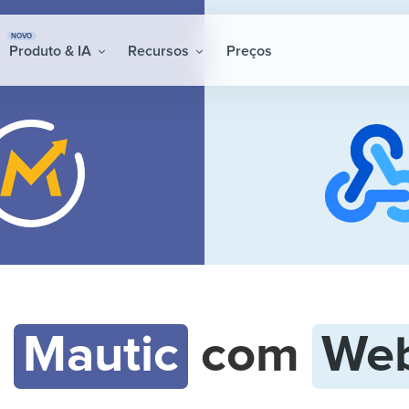
NOVO
Produto & IA
Recursos
Preços
e
Mautic
com
We