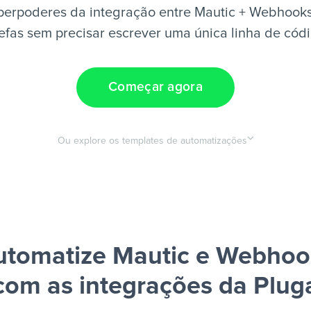
perpoderes da integração entre Mautic + Webhooks
efas sem precisar escrever uma única linha de cód
Começar agora
Ou explore os templates de automatizações
utomatize Mautic e Webhoo
com as integrações da Plug