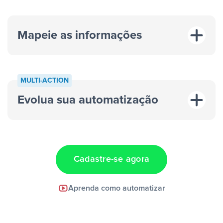
Mapeie as informações
MULTI-ACTION
Evolua sua automatização
“A cada resposta em um anúncio”
“Adicionar
dados em uma nova linha de uma planilha”
Cadastre-se agora
Facebook Lead Ads +
Aprenda como automatizar
Google Sheets + Slack
e uma
notificação ser enviada por Slack.