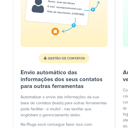
👤 GESTÃO DE CONTATOS
Envio automático das
A
informações dos seus contatos
v
para outras ferramentas
Co
co
Automatizar o envio das informações da sua
co
base de contatos (leads) para outras ferramentas
as
pode facilitar - e muito! - nas tarefas que
lo
englobam o gerenciamento deles.
ot
Na Pluga você consegue fazer isso com
do