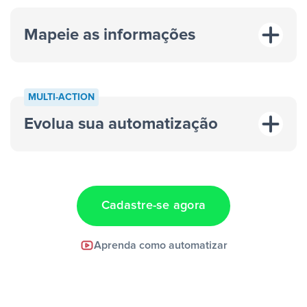
Mapeie as informações
MULTI-ACTION
Evolua sua automatização
“A cada resposta em um anúncio”
“Adicionar
dados em uma nova linha de uma planilha”
Cadastre-se agora
Facebook Lead Ads +
Aprenda como automatizar
Google Sheets + Slack
e uma
notificação ser enviada por Slack.