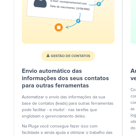
👤 GESTÃO DE CONTATOS
Envio automático das
A
informações dos seus contatos
v
para outras ferramentas
Co
co
Automatizar o envio das informações da sua
co
base de contatos (leads) para outras ferramentas
as
pode facilitar - e muito! - nas tarefas que
lo
englobam o gerenciamento deles.
ot
Na Pluga você consegue fazer isso com
do
facilidade e ainda ajuda a otimizar o trabalho das