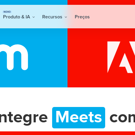
NOVO
Produto & IA
Recursos
Preços
Integre
Meets
co