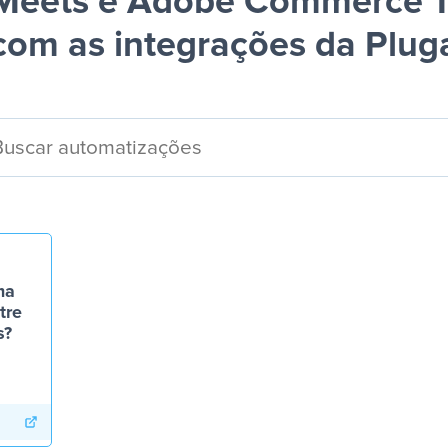
Meets e Adobe Commerce 1
com as integrações da Plug
ma
tre
s?