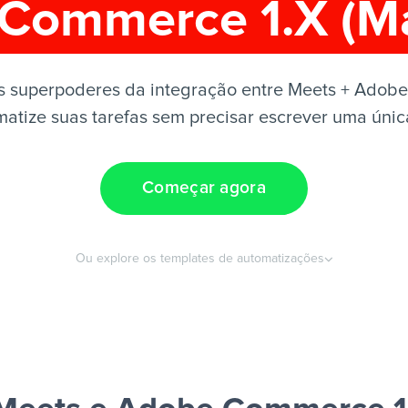
Commerce 1.X (M
s superpoderes da integração entre Meets + Adob
atize suas tarefas sem precisar escrever uma únic
Começar agora
Ou explore os templates de automatizações