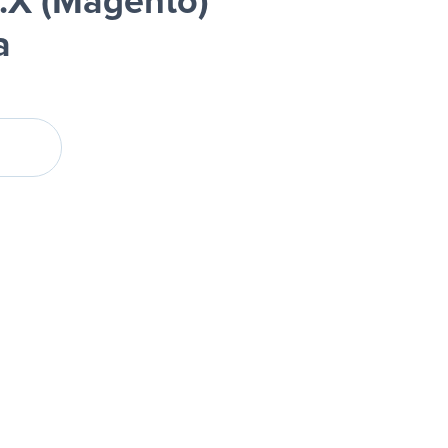
.X (Magento)
a