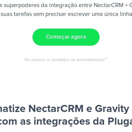
s superpoderes da integração entre NectarCRM + G
suas tarefas sem precisar escrever uma única linh
Começar agora
Ou explore os templates de automatizações
atize NectarCRM e Gravity
com as integrações da Plug