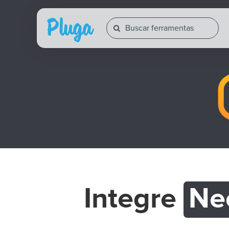
Integre
Ne