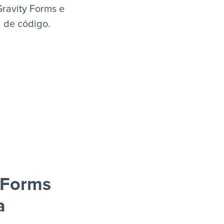
ravity Forms e
a de código.
 Forms
a