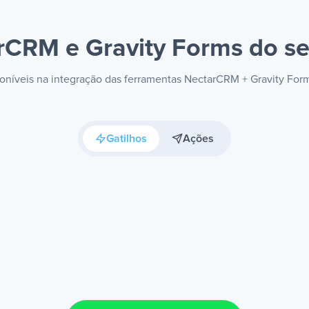
rCRM e Gravity Forms
do se
sponíveis na integração das ferramentas NectarCRM + Gravity For
Gatilhos
Ações