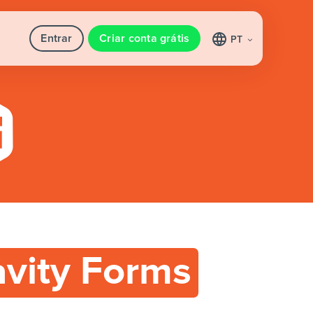
Entrar
Criar conta grátis
PT
avity Forms