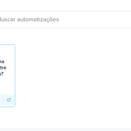
ma
tre
s?