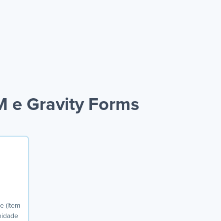
 e Gravity Forms
e (item
unidade