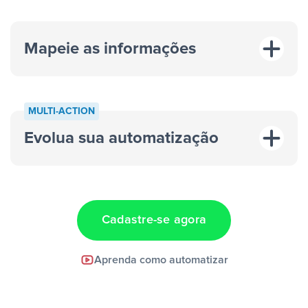
Mapeie as informações
MULTI-ACTION
Evolua sua automatização
“A cada resposta em um anúncio”
“Adicionar
dados em uma nova linha de uma planilha”
Cadastre-se agora
Facebook Lead Ads +
Aprenda como automatizar
Google Sheets + Slack
e uma
notificação ser enviada por Slack.