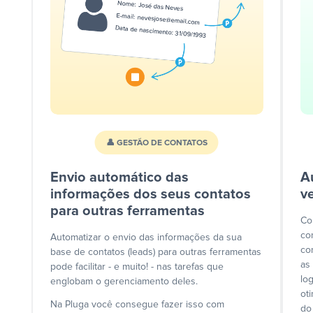
👤 GESTÃO DE CONTATOS
Envio automático das
A
informações dos seus contatos
v
para outras ferramentas
Co
co
Automatizar o envio das informações da sua
co
base de contatos (leads) para outras ferramentas
as
pode facilitar - e muito! - nas tarefas que
lo
englobam o gerenciamento deles.
ot
Na Pluga você consegue fazer isso com
do