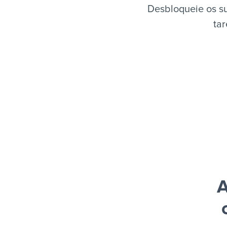
Desbloqueie os s
tar
A