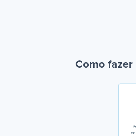
Como fazer 
P
co