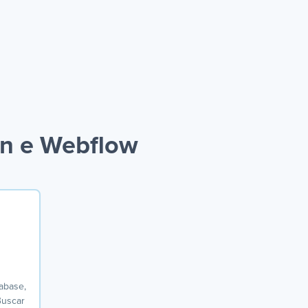
on e Webflow
tabase,
Buscar