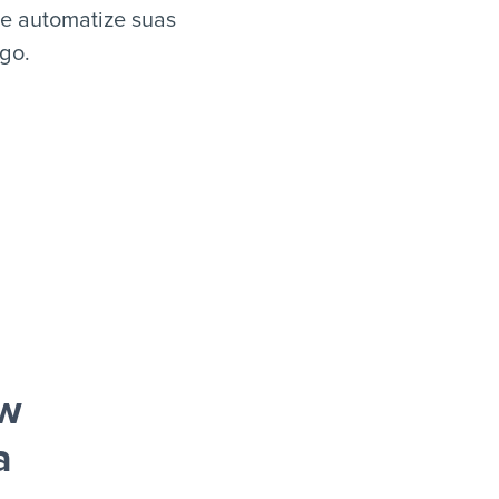
e automatize suas
igo.
ow
a