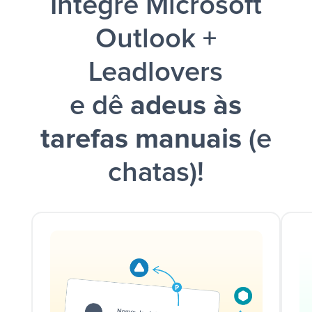
Integre Microsoft
Outlook +
Leadlovers
e dê
adeus às
tarefas manuais
(e
chatas)!