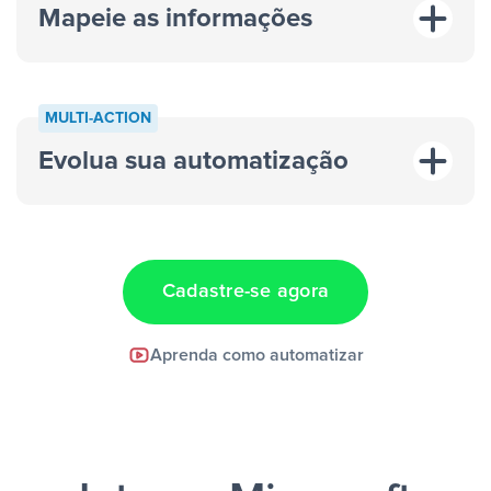
Mapeie as informações
MULTI-ACTION
Evolua sua automatização
“A cada resposta em um anúncio”
“Adicionar
dados em uma nova linha de uma planilha”
Cadastre-se agora
Facebook Lead Ads +
Aprenda como automatizar
Google Sheets + Slack
e uma
notificação ser enviada por Slack.