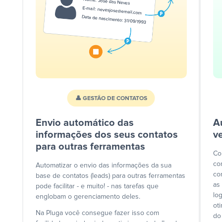
👤 GESTÃO DE CONTATOS
Envio automático das
A
informações dos seus contatos
v
para outras ferramentas
Co
co
Automatizar o envio das informações da sua
co
base de contatos (leads) para outras ferramentas
as
pode facilitar - e muito! - nas tarefas que
lo
englobam o gerenciamento deles.
ot
Na Pluga você consegue fazer isso com
do