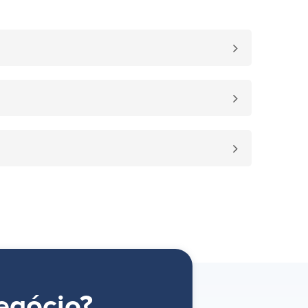
egócio?