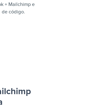
ok + Mailchimp e
a de código.
ailchimp
a