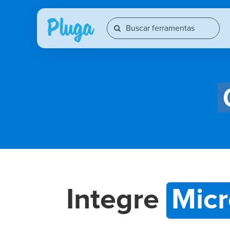
Integre
Micr