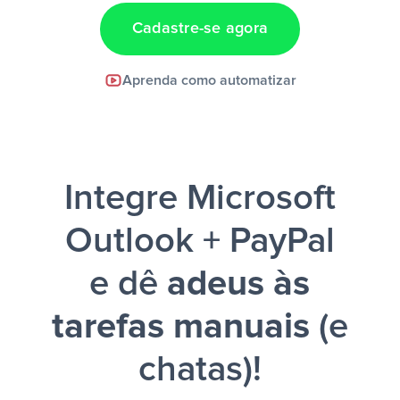
Cadastre-se agora
Facebook Lead Ads +
Aprenda como automatizar
Google Sheets + Slack
e uma
notificação ser enviada por Slack.
Integre Microsoft
Outlook + PayPal
e dê
adeus às
tarefas manuais
(e
chatas)!