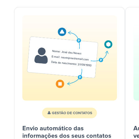
👤 GESTÃO DE CONTATOS
Envio automático das
A
informações dos seus contatos
v