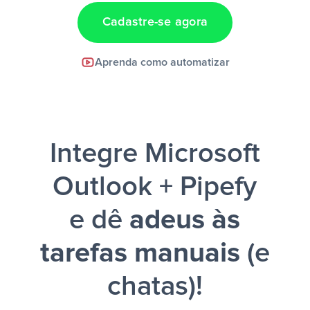
Cadastre-se agora
Facebook Lead Ads +
Aprenda como automatizar
Google Sheets + Slack
e uma
notificação ser enviada por Slack.
Integre Microsoft
Outlook + Pipefy
e dê
adeus às
tarefas manuais
(e
chatas)!