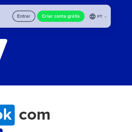
Entrar
Criar conta grátis
PT
ok
com