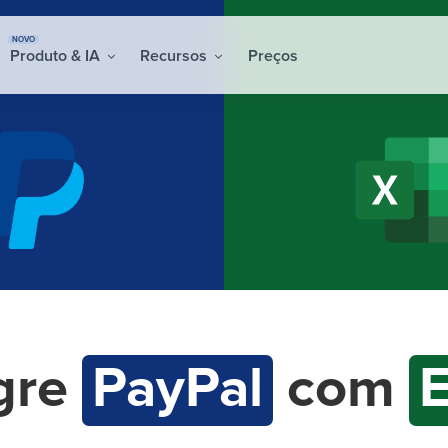
NOVO
Produto & IA
Recursos
Preços
gre
PayPal
com
E