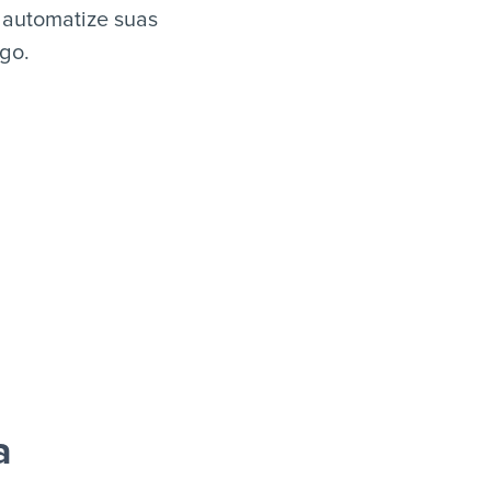
 automatize suas
igo.
a