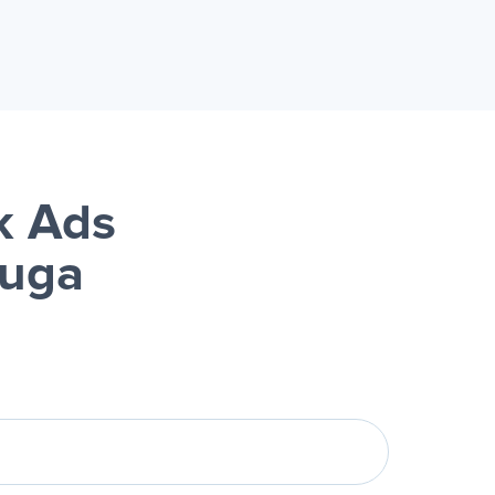
k Ads
luga