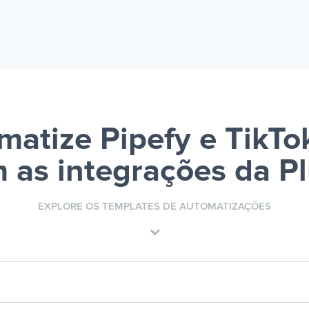
matize Pipefy e TikTo
 as integrações da P
EXPLORE OS TEMPLATES DE AUTOMATIZAÇÕES