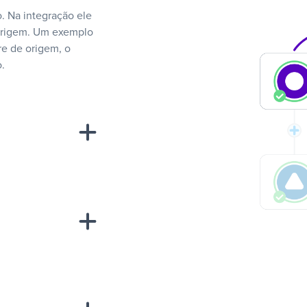
. Na integração ele
 origem. Um exemplo
e de origem, o
.
“A
inha de uma