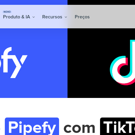
NOVO
Produto & IA
Recursos
Preços
e
Pipefy
com
Tik