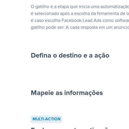
O gatilho é a etapa que inicia uma automatização
é selecionado após a escolha da ferramenta de
é caso escolha Facebook Lead Ads como softwar
gatilho pode ser: A cada resposta em um anúncio
Defina o destino e a ação
Mapeie as informações
cada resposta em um anúncio”
MULTI-ACTION
“Adicionar dados em uma nova l