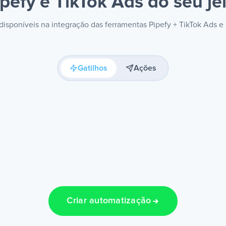
ipefy e TikTok Ads
do seu je
 disponíveis na integração das ferramentas Pipefy + TikTok Ads 
Gatilhos
Ações
Criar automatização