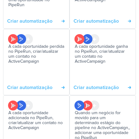
uma oportunidade no
ActiveCampaign
PipeRun
Criar automatização
Criar automatização
A cada oportunidade perdida
A cada oportunidade ganha
no PipeRun, criar/atualizar
no PipeRun, criar/atualizar
um contato no
um contato no
ActiveCampaign
ActiveCampaign
Criar automatização
Criar automatização
A cada oportunidade
Quando um negócio for
adicionada no PipeRun,
movido para um
criar/atualizar um contato no
determinado estágio do
ActiveCampaign
pipeline no ActiveCampaign,,
adicionar uma oportunidade
no PipeRun