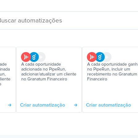
dade
A cada oportunidade
A cada oportunidade ganh
inada
adicionada no PipeRun,
no PipeRun, incluir um
un,
adicionar/atualizar um cliente
recebimento no Granatum
liente
no Granatum Financeiro
Financeiro
o
Criar automatização
Criar automatização