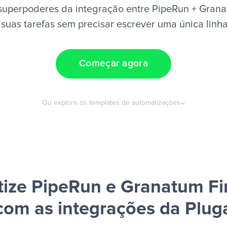
superpoderes da integração entre PipeRun + Grana
suas tarefas sem precisar escrever uma única linh
Começar agora
Ou explore os templates de automatizações
ize PipeRun e Granatum Fi
com as integrações da Plug