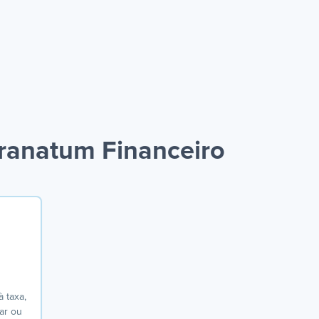
ranatum Financeiro
o
 taxa,
nar ou