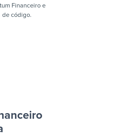
tum Financeiro e
a de código.
nanceiro
a