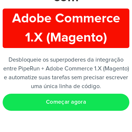
Adobe Commerce
PT
1.X (Magento)
Desbloqueie os superpoderes da integração
entre PipeRun + Adobe Commerce 1.X (Magento)
e automatize suas tarefas sem precisar escrever
uma única linha de código.
Começar agora