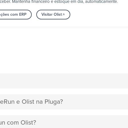
ceber. Mantenha financeiro e estoque em dia, automaticamente.
rações com ERP
Visitar Olist
peRun e Olist na Pluga?
un com Olist?