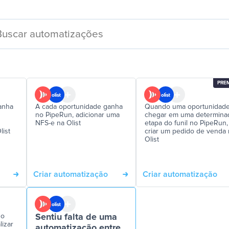
PRE
anha
A cada oportunidade ganha
Quando uma oportunidad
no PipeRun, adicionar uma
chegar em uma determina
NFS-e na Olist
etapa do funil no PipeRun,
list
criar um pedido de venda 
Olist
Criar automatização
Criar automatização
no
Sentiu falta de uma
lizar
automatização entre