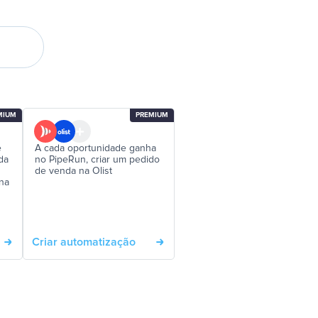
MIUM
PREMIUM
e
A cada oportunidade ganha
da
no PipeRun, criar um pedido
de venda na Olist
na
Criar automatização