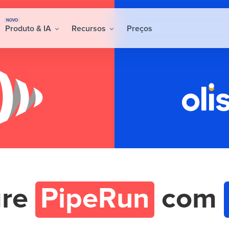
NOVO
Produto & IA
Recursos
Preços
gre
PipeRun
com