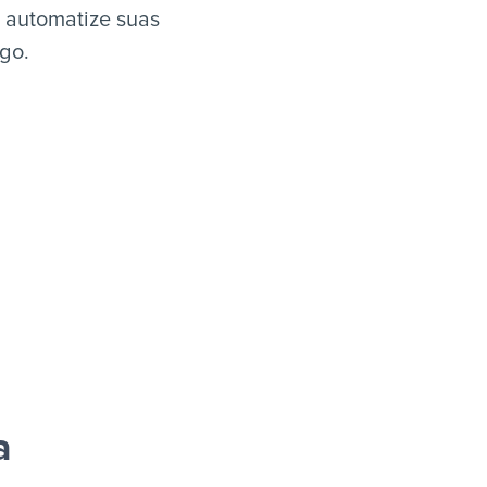
e automatize suas
igo.
a