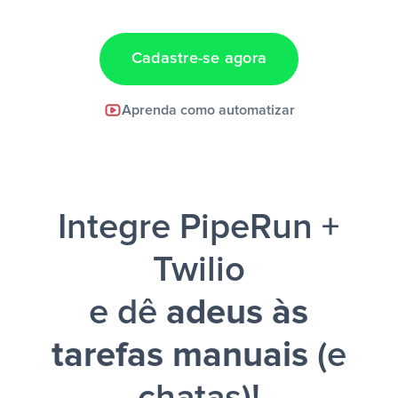
dados em uma nova linha de uma planilha”
Cadastre-se agora
Facebook Lead Ads +
Aprenda como automatizar
Google Sheets + Slack
e uma
notificação ser enviada por Slack.
Integre PipeRun +
Twilio
e dê
adeus às
tarefas manuais
(e