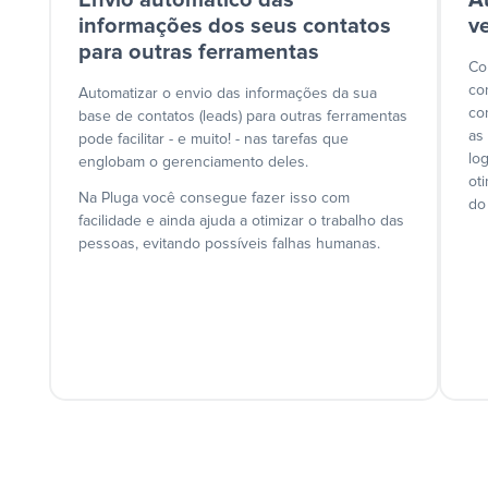
Envio automático das
A
informações dos seus contatos
v
para outras ferramentas
Co
co
Automatizar o envio das informações da sua
co
base de contatos (leads) para outras ferramentas
as
pode facilitar - e muito! - nas tarefas que
lo
englobam o gerenciamento deles.
ot
Na Pluga você consegue fazer isso com
do
facilidade e ainda ajuda a otimizar o trabalho das
pessoas, evitando possíveis falhas humanas.