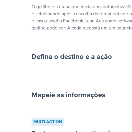
O gatilho é a etapa que inicia uma automatização
é selecionado após a escolha da ferramenta de
é caso escolha Facebook Lead Ads como softwar
gatilho pode ser: A cada resposta em um anúncio
Defina o destino e a ação
Mapeie as informações
cada resposta em um anúncio”
MULTI-ACTION
“Adicionar dados em uma nova l