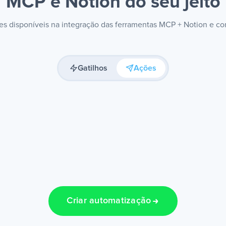
MCP e Notion
do seu jeito
ões disponíveis na integração das ferramentas MCP + Notion e c
Gatilhos
Ações
Criar automatização