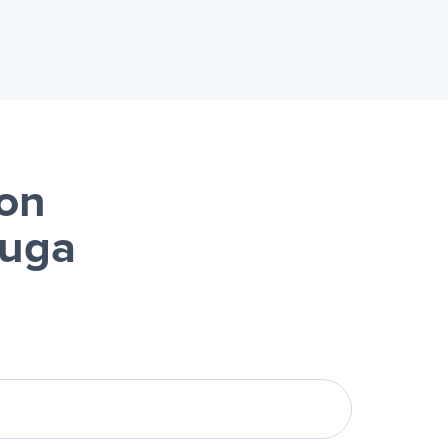
on
luga