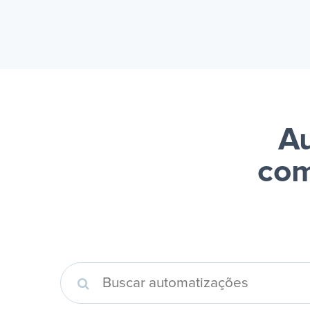
A
com