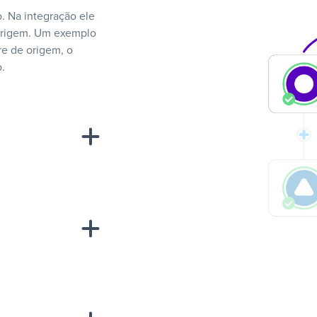
. Na integração ele
 origem. Um exemplo
e de origem, o
.
“A
inha de uma