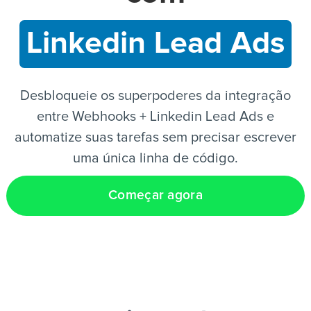
Linkedin Lead Ads
PT
Desbloqueie os superpoderes da integração
entre Webhooks + Linkedin Lead Ads e
automatize suas tarefas sem precisar escrever
uma única linha de código.
Começar agora