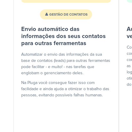
👤 GESTÃO DE CONTATOS
Envio automático das
A
informações dos seus contatos
v
para outras ferramentas
Co
co
Automatizar o envio das informações da sua
co
base de contatos (leads) para outras ferramentas
as
pode facilitar - e muito! - nas tarefas que
lo
englobam o gerenciamento deles.
ot
Na Pluga você consegue fazer isso com
do
facilidade e ainda ajuda a otimizar o trabalho das
pessoas, evitando possíveis falhas humanas.