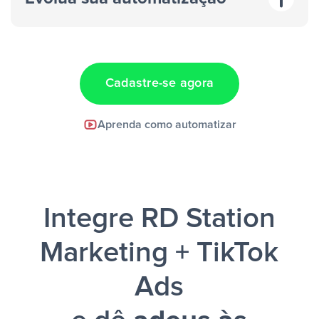
“A cada resposta em um anúncio”
“Adicionar
dados em uma nova linha de uma planilha”
Cadastre-se agora
Facebook Lead Ads +
Aprenda como automatizar
Google Sheets + Slack
e uma
notificação ser enviada por Slack.
Integre RD Station
Marketing + TikTok
Ads