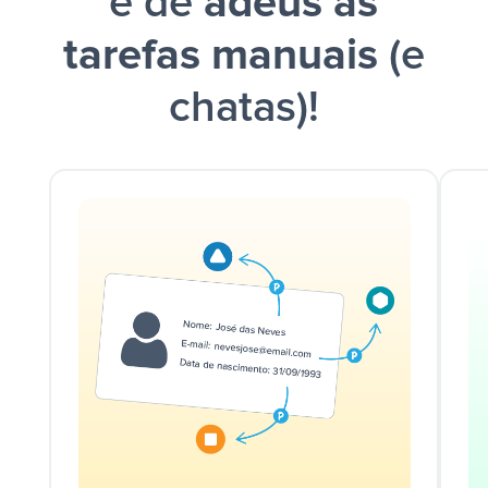
e dê
adeus às
tarefas manuais
(e
chatas)!