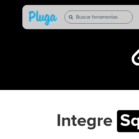
Integre
Sq