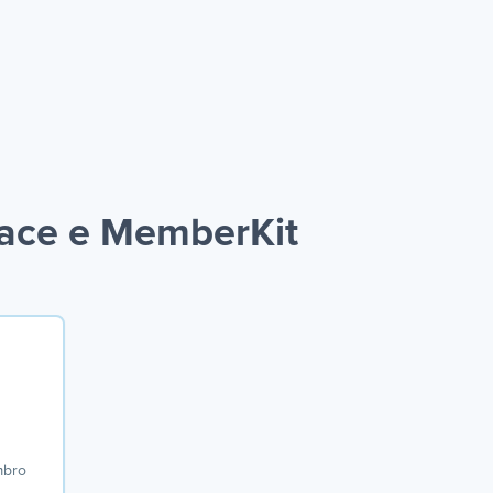
pace e MemberKit
mbro