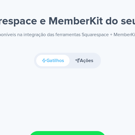
respace e MemberKit
do seu
sponíveis na integração das ferramentas Squarespace + MemberK
Gatilhos
Ações