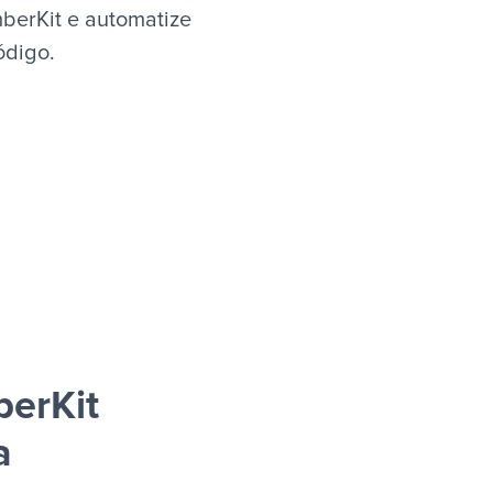
berKit e automatize
ódigo.
erKit
a