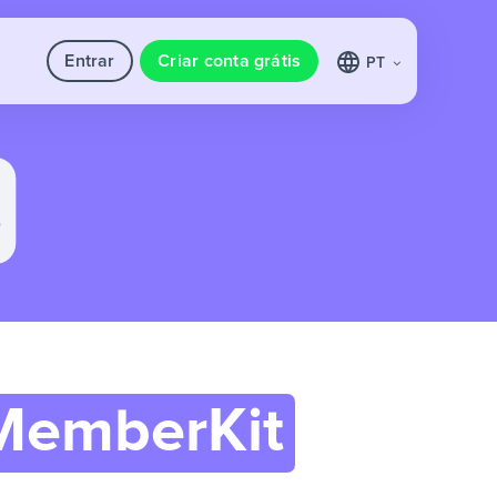
Entrar
Criar conta grátis
PT
MemberKit