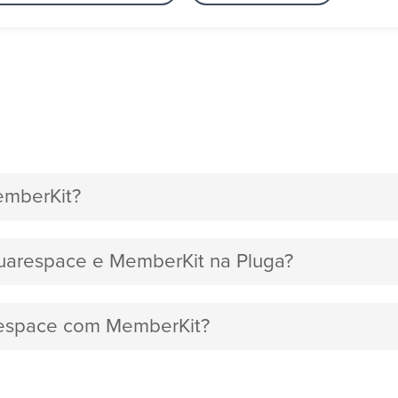
emberKit?
quarespace e MemberKit na Pluga?
arespace com MemberKit?