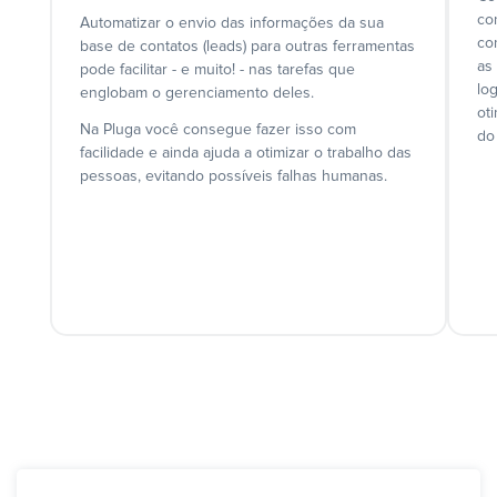
co
Automatizar o envio das informações da sua
co
base de contatos (leads) para outras ferramentas
as
pode facilitar - e muito! - nas tarefas que
lo
englobam o gerenciamento deles.
ot
Na Pluga você consegue fazer isso com
do
facilidade e ainda ajuda a otimizar o trabalho das
pessoas, evitando possíveis falhas humanas.