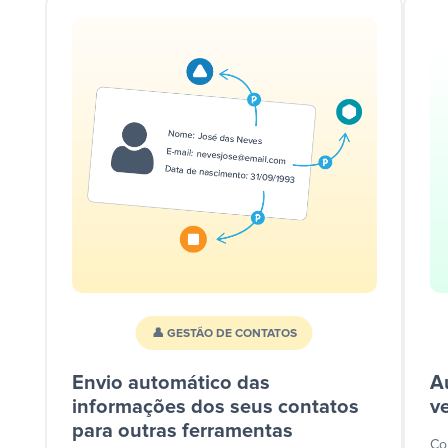
👤 GESTÃO DE CONTATOS
Envio automático das
A
informações dos seus contatos
v
para outras ferramentas
Co