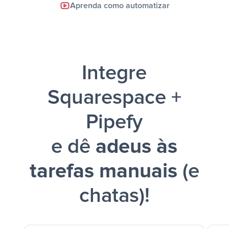
Facebook Lead Ads +
Aprenda como automatizar
Google Sheets + Slack
e uma
notificação ser enviada por Slack.
Integre
Squarespace +
Pipefy
e dê
adeus às
tarefas manuais
(e
chatas)!