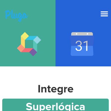
Produto & IA
Ferramentas
Recursos
Preços
Integre
Entrar
Superlógica
Criar conta grátis