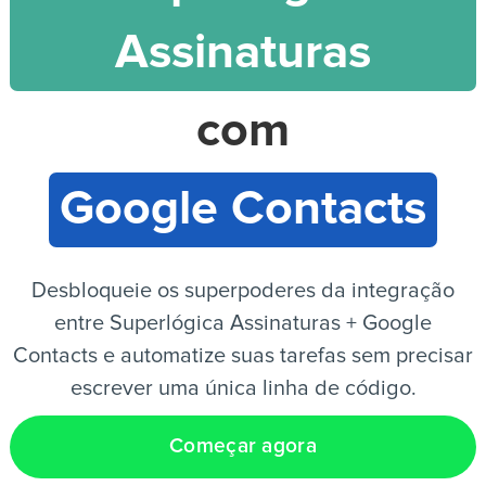
Assinaturas
PT
com
Google Contacts
Desbloqueie os superpoderes da integração
entre Superlógica Assinaturas + Google
Contacts e automatize suas tarefas sem precisar
escrever uma única linha de código.
Começar agora