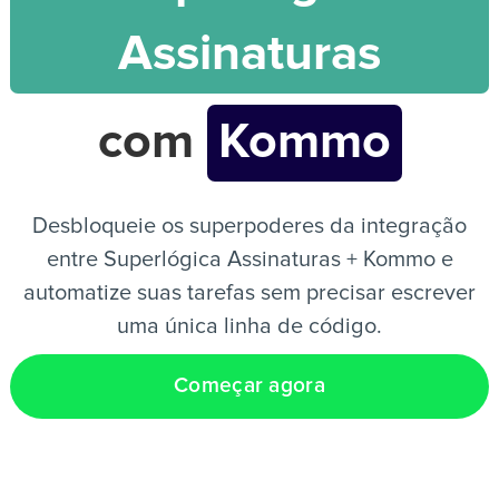
Assinaturas
PT
com
Kommo
Desbloqueie os superpoderes da integração
entre Superlógica Assinaturas + Kommo e
automatize suas tarefas sem precisar escrever
uma única linha de código.
Começar agora