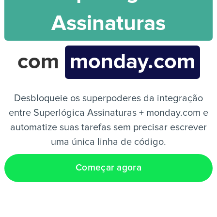
Assinaturas
PT
com
monday.com
Desbloqueie os superpoderes da integração
entre Superlógica Assinaturas + monday.com e
automatize suas tarefas sem precisar escrever
uma única linha de código.
Começar agora