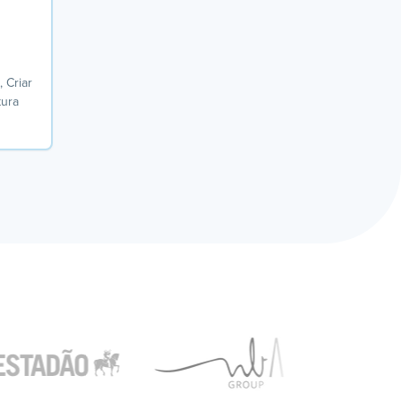
, Criar
tura