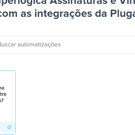
perlógica Assinaturas e Vin
com as integrações da Plug
ma
tre
s?