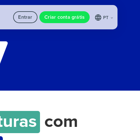
Entrar
Criar conta grátis
PT
turas
com