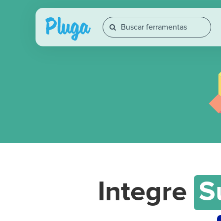
Integre
S