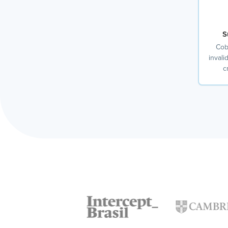
S
Cob
invali
c