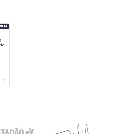
MIUM
a
 de