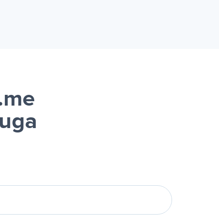
r.me
luga