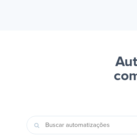
Aut
com