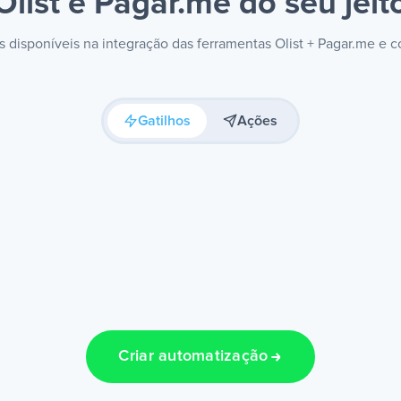
Olist e Pagar.me
do seu jeit
es disponíveis na integração das ferramentas Olist + Pagar.me e 
Gatilhos
Ações
Criar automatização