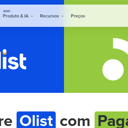
NOVO
Produto & IA
Recursos
Preços
gre
Olist
com
Pag