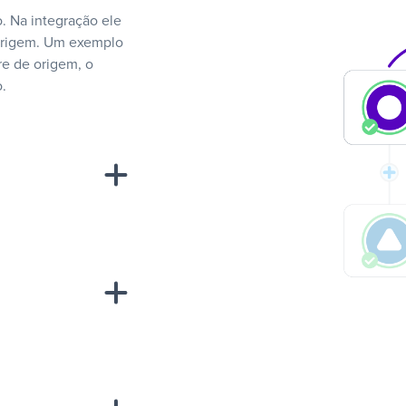
. Na integração ele
 origem. Um exemplo
e de origem, o
.
“A
inha de uma