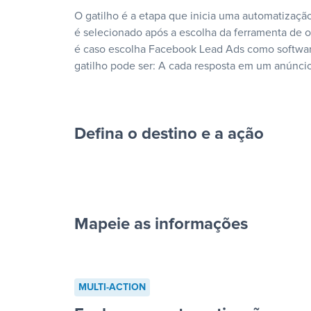
O gatilho é a etapa que inicia uma automatização
é selecionado após a escolha da ferramenta de
é caso escolha Facebook Lead Ads como softwar
gatilho pode ser: A cada resposta em um anúncio
Defina o destino e a ação
Mapeie as informações
cada resposta em um anúncio”
MULTI-ACTION
“Adicionar dados em uma nova l