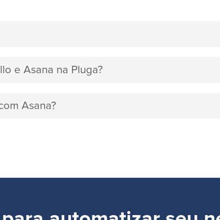
ello e Asana na Pluga?
o com Asana?
 para automatizar seu n