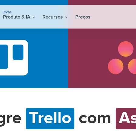
NOVO
Produto & IA
Recursos
Preços
egre
Trello
com
A