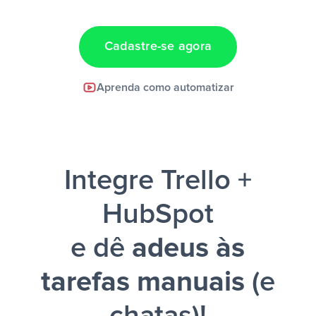
dados em uma nova linha de uma planilha”
Cadastre-se agora
Facebook Lead Ads +
Aprenda como automatizar
Google Sheets + Slack
e uma
notificação ser enviada por Slack.
Integre Trello +
HubSpot
e dê
adeus às
tarefas manuais
(e