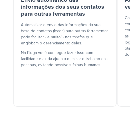
Envio automático das
A
informações dos seus contatos
v
para outras ferramentas
Co
co
Automatizar o envio das informações da sua
co
base de contatos (leads) para outras ferramentas
as
pode facilitar - e muito! - nas tarefas que
lo
englobam o gerenciamento deles.
ot
Na Pluga você consegue fazer isso com
do
facilidade e ainda ajuda a otimizar o trabalho das
pessoas, evitando possíveis falhas humanas.