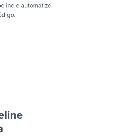
eline e automatize
ódigo.
eline
a