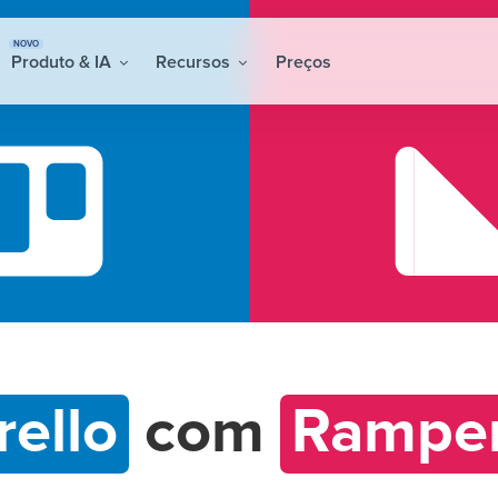
NOVO
Produto & IA
Recursos
Preços
rello
com
Ramper