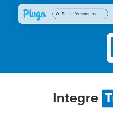
Integre
T