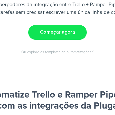
perpoderes da integração entre Trello + Ramper Pip
tarefas sem precisar escrever uma única linha de c
Começar agora
Ou explore os templates de automatizações
matize Trello e Ramper Pip
com as integrações da Plug