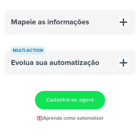
Mapeie as informações
MULTI-ACTION
Evolua sua automatização
“A cada resposta em um anúncio”
“Adicionar
dados em uma nova linha de uma planilha”
Cadastre-se agora
Facebook Lead Ads +
Aprenda como automatizar
Google Sheets + Slack
e uma
notificação ser enviada por Slack.