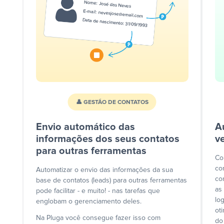
👤 GESTÃO DE CONTATOS
Envio automático das
A
informações dos seus contatos
v
para outras ferramentas
Co
co
Automatizar o envio das informações da sua
co
base de contatos (leads) para outras ferramentas
as
pode facilitar - e muito! - nas tarefas que
lo
englobam o gerenciamento deles.
ot
Na Pluga você consegue fazer isso com
do