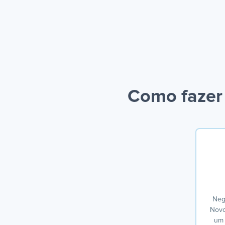
Como fazer 
Negó
Novo
um 