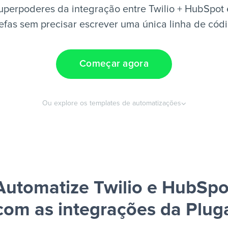
uperpoderes da integração entre Twilio + HubSpot 
efas sem precisar escrever uma única linha de cód
Começar agora
Ou explore os templates de automatizações
Automatize Twilio e HubSpo
com as integrações da Plug