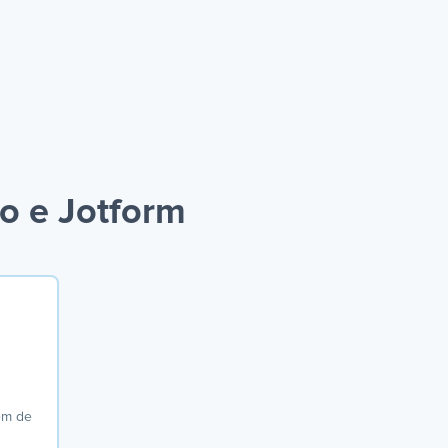
o e Jotform
em de