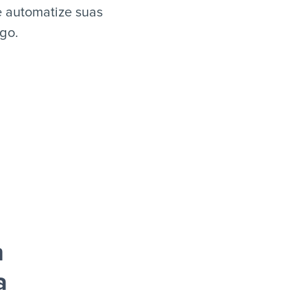
e automatize suas
igo.
m
a