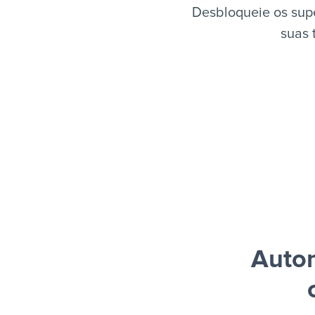
Desbloqueie os supe
suas 
Autom