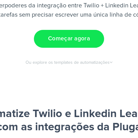
rpoderes da integração entre Twilio + Linkedin L
tarefas sem precisar escrever uma única linha de c
Começar agora
Ou explore os templates de automatizações
atize Twilio e Linkedin Le
com as integrações da Plug