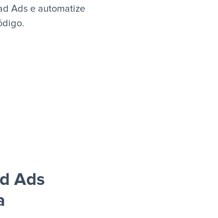
ead Ads e automatize
ódigo.
ad Ads
a